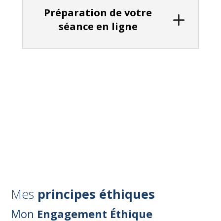
Préparation de votre
séance en ligne
Ce cadre thérapeutique est la base de ma pratique.
Il assure un
espace de travail sécurisé et
respectueux
, propice à votre développement
personnel et à votre bien-être.
PRENDRE UN RENDEZ-VOUS
Mes
principes éthiques
Mon
Engagement Éthique